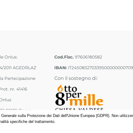
lle Onlus:
Cod.Fisc.
97606180582
/04/2011 AGEDRLAZ
IBAN:
IT24S08327033950000000070
Con il sostegno di:
ella Partecipazione
rot. nr. 41416
 Onlus
a 32 00139 Roma
enerale sulla Protezione dei Dati dell'Unione Europea (GDPR). Non utilizzerem
nalità specifiche del trattamento.