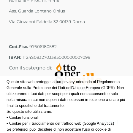
Roma III – Prot. nr. 41416
Ass. Guarda Lontano Onlus
Via Giovanni Faldella 32 00139 Roma
Cod.Fisc.
97606180582
IBAN:
IT24S0832703395000000007099
Con il sostegno di:
Questo sito web protegge la tua privacy aderendo al Regolamento
Generale sulla Protezione dei Dati dell'Unione Europea (GDPR). Non
utilizzeremo i tuoi dati per scopi per i quali non acconsenti e solo
nella misura in cui non superi i dati necessari in relazione a una o più
finalità specifiche del trattamento.
Su questo sito utilizziamo:
• Cookie funzionali
©
2026 | Guarda Lontano ONLUS |
Privacy Policy
|
• Cookie per il tracciamento del traffico web (Google Analytics)
Se preferisci puoi decidere di non accettare l'uso di cookie di
Boosted by
moox.digital