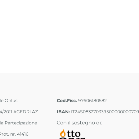
lle Onlus:
Cod.Fisc.
97606180582
/04/2011 AGEDRLAZ
IBAN:
IT24S08327033950000000070
Con il sostegno di:
ella Partecipazione
rot. nr. 41416